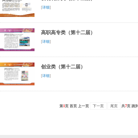
[
详细
]
高职高专类（第十二届）
[
详细
]
创业类（第十二届）
[
详细
]
第
1
页 首页 上一页
下一页
尾页
共
7
页 跳