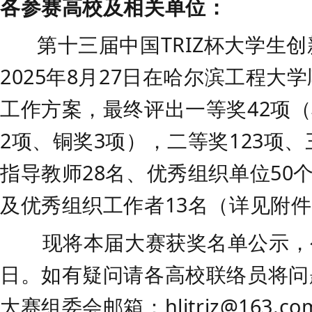
各参赛高校及相关单位：
第十
三
届中国
TRIZ
杯大学生创
202
5
年
8
月
27
日在哈尔滨工程大学
工作方案，最终评出一等奖
42
项（
2
项、铜奖
3
项），二等奖
123
项、
指导教师
28
名、优秀组织单位
50
及优秀组织工作者
13
名（详见附件
现将本届大赛获奖名单公示，
日。
如有疑问请各高校联络员将问
大赛组委会邮箱：
hljtriz@163.co