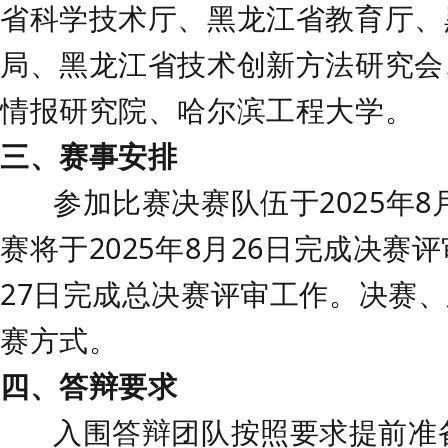
省科学技术厅、黑龙江省教育厅、
局
、
黑龙江省技术创新方法研究会
情报研究院、哈尔滨工程大学。
三、赛事安排
参加比赛决赛队伍于
2
02
5
年
8
赛将于
2
02
5
年
8
月
26
日完成决赛评
27
日完成总决赛评审工作。决赛、
赛方式。
四、答辩要求
入围答辩
团队
按照要求提前准