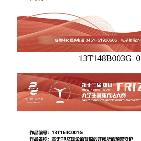
13T148B003G_0