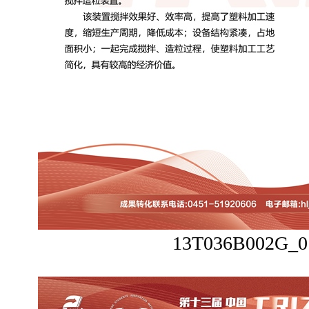
13T036B002G_0