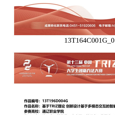
13T164C001G_0