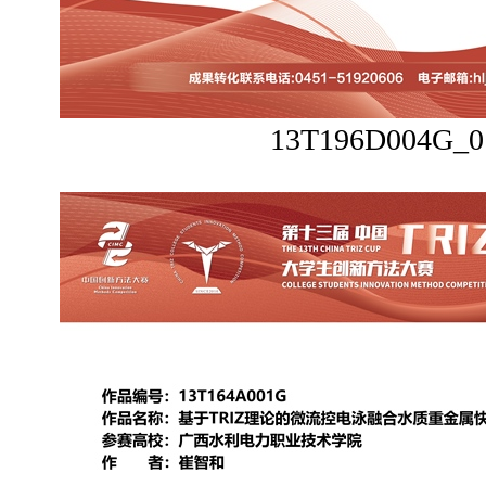
13T196D004G_0