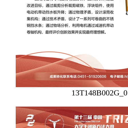
13T148B002G_0