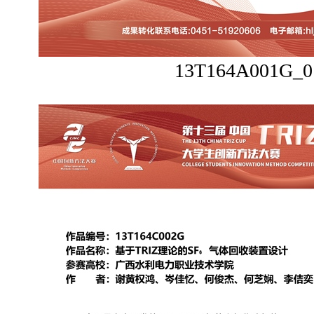
13T164A001G_0