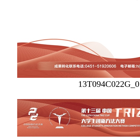
13T094C022G_0